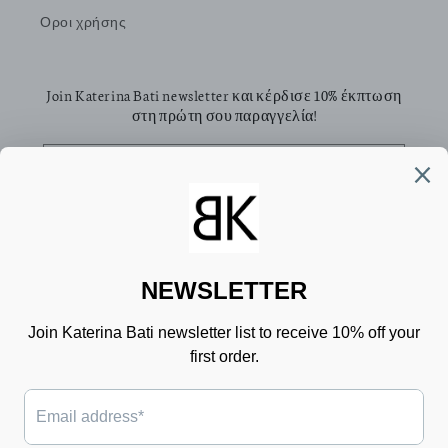
Οροι χρήσης
Join Katerina Bati newsletter και κέρδισε 10% έκπτωση
στη πρώτη σου παραγγελία!
Email
Facebook
Pinterest
Instagram
TikTok
Χώρα/περιοχή
Γλώσσα
Ελλάδα (EUR €)
Ελληνικά
Μέθοδοι