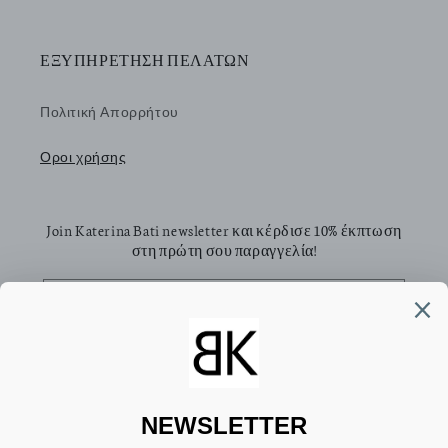
ΕΞΥΠΗΡΕΤΗΣΗ ΠΕΛΑΤΩΝ
Πολιτική Απορρήτου
Οροι χρήσης
Join Katerina Bati newsletter και κέρδισε 10% έκπτωση
στη πρώτη σου παραγγελία!
Email
Facebook
Pinterest
Instagram
TikTok