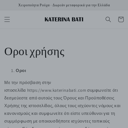
μετάβαση
Χειροποίητα Ρούχα - Δωρεάν μεταφορικά για την Ελλάδα
στο
περιεχόμενο
Καλάθι
Οροι χρήσης
Οροι
Με την πρόσβαση στην
ιστοσελίδα https://www.katerinabati.com συμφωνείτε ότι
δεσμεύεστε από αυτούς τους Όρους και Προϋποθέσεις
Χρήσης της ιστοσελίδας, όλους τους ισχύοντες νόμους και
κανονισμούς και συμφωνείτε ότι είστε υπεύθυνοι για τη
συμμόρφωση με οποιουσδήποτε ισχύοντες τοπικούς