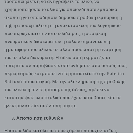
τροποποιήσετε ή να αντιγράψετε το υλικό, να
χρησιμοποιήσετε το υλικό για οποιονδήποτε εμπορικό
σκοπό ή για οποιαδήποτε δημόσια προβολή (εμπορική ή
μη), η αποσυμπίληση ή η ανακατασκευή του λογισμικού
που περιέχεται στην ιστοσελίδα μας, η αφαίρεση
πνευματικών δικαιωμάτων ή άλλων σημάνσεων ή
η μεταφορά του υλικού σε άλλο πρόσωπο ή η ανάρτησή
του σε άλλο διακομιστή. Η άδεια αυτή τερματίζεται
αυτόματα αν παραβιάσετε οποιονδήποτε από αυτούς τους
περιορισμούς και μπορεί να τερματιστεί από την Katerina
Bati ανά πάσα στιγμή. Με την ολοκλήρωση της προβολής
του υλικού ή τον τερματισμό της άδειας, πρέπει να
καταστρέψετε όλο το υλικό που έχετε κατεβάσει, είτε σε
ηλεκτρονική είτε σε έντυπη μορφή.
Αποποίηση ευθυνών
Η ιστοσελίδα και όλα τα περιεχόμενα παρέχονται "ως