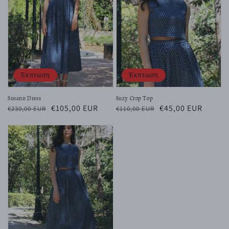
Έκπτωση
Έκπτωση
Susann Dress
Suzy Crop Top
Κανονική
Τιμή
€105,00 EUR
Κανονική
Τιμή
€45,00 EUR
€230,00 EUR
€110,00 EUR
τιμή
έκπτωσης
τιμή
έκπτωσης