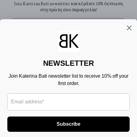
Join Katerina Bati newsletter και κέρδισε 10% έκπτωση
στη πρώτη σου παραγγελία!
Email
Facebook
Pinterest
Instagram
TikTok
Χώρα/περιοχή
Γλώσσα
Ελλάδα (EUR €)
Ελληνικά
Μέθοδοι
πληρωμής
© 2026,
Katerina Bati
Με την υποστήριξη της Shopify